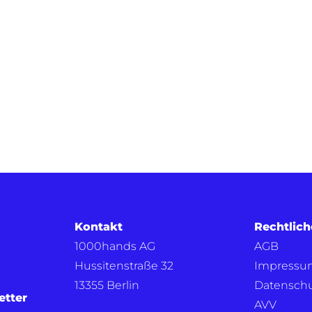
Kontakt
Rechtlich
1000hands AG
AGB
Hussitenstraße 32
Impressu
13355 Berlin
Datensch
etter
AVV