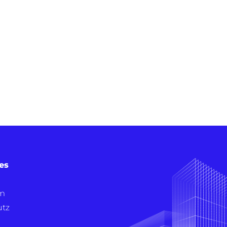
es
m
utz