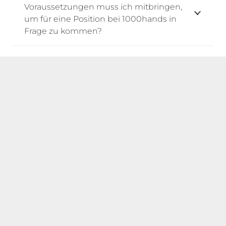
Voraussetzungen muss ich mitbringen,
um für eine Position bei 1000hands in
Frage zu kommen?
Wie sieht der typische Arbeitsalltag im
Innendienst aus und wie geht
1000hands mit Arbeitszeiten und
Überstunden um?
Welche Softwarekenntnisse (z. B. CAD,
BIM) werden erwartet?
Wird Homeoffice oder flexibles Arbeiten
angeboten?
Wie groß ist das Team, in dem ich
arbeiten würde, und wie ist die