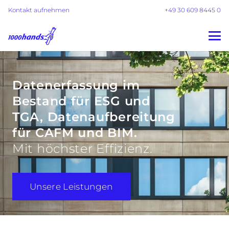
Kontakt aufnehmen
+49 30 609 8445 0
Datenerfassung im
Bestand für ESG und
TGA, Datenaufbereitung
für CAFM und BIM.
Mit höchster Effizienz.
Unsere Leistungen