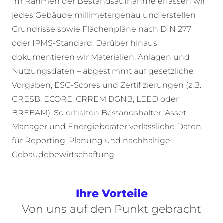
Im
Rahmen der
Bestandsaufnahme
erfassen
wir
jedes
Gebäude
millimetergenau
und
erstellen
Grundrisse
sowie
Flächenpläne
nach
DIN 277
oder
IPMS-Standard.
Darüber
hinaus
dokumentieren
wir
Materialien
, Anlagen und
Nutzungsdaten
–
abgestimmt
auf
gesetzliche
Vorgaben
, ESG-Scores und
Zertifizierungen
(
z.B.
GRESB, ECORE, CRREM DGNB, LEED
oder
BREEAM). So
erhalten
Bestandshalter
, Asset
Manager und
Energieberater
verlässliche
Daten
für Reporting,
Planung
und
nachhaltige
Gebäudebewirtschaftung
.
Ihre Vorteile
Von uns auf den Punkt gebracht