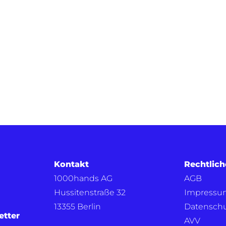
Kontakt
Rechtlich
1000hands AG
AGB
Hussitenstraße 32
Impressu
13355 Berlin
Datensch
etter
AVV