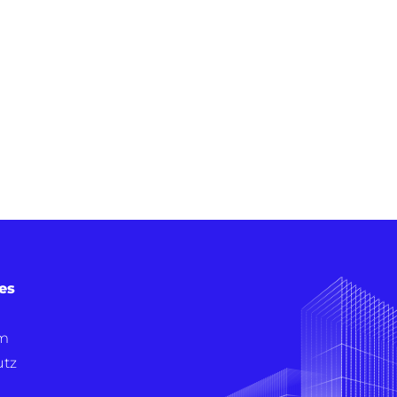
es
m
utz