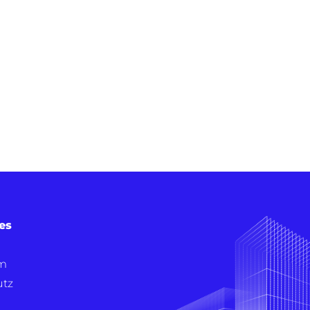
es
m
utz