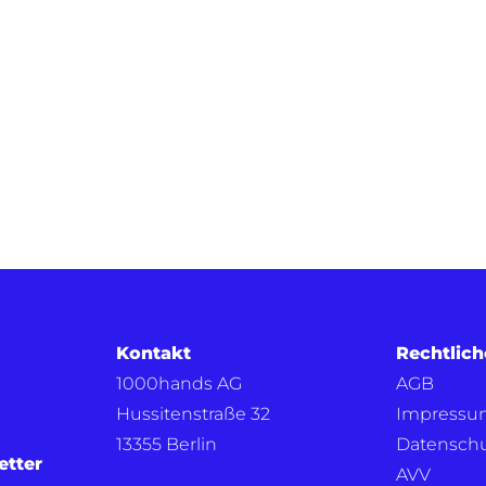
Kontakt
Rechtlich
1000hands AG
AGB
Hussitenstraße 32
Impressu
13355 Berlin
Datensch
etter
AVV