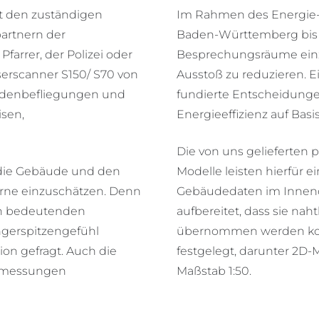
t den zuständigen
Im Rahmen des Energie- 
artnern der
Baden-Württemberg bis 2
arrer, der Polizei oder
Besprechungsräume einz
erscanner S150/ S70 von
Ausstoß zu reduzieren. E
sadenbefliegungen und
fundierte Entscheidung
isen,
Energieeffizienz auf Basi
Die von uns gelieferten 
, die Gebäude und den
Modelle leisten hierfür e
erne einzuschätzen. Denn
Gebäudedaten im Innendi
ch bedeutenden
aufbereitet, dass sie na
ngerspitzengefühl
übernommen werden konn
on gefragt. Auch die
festgelegt, darunter 2D-
ermessungen
Maßstab 1:50.