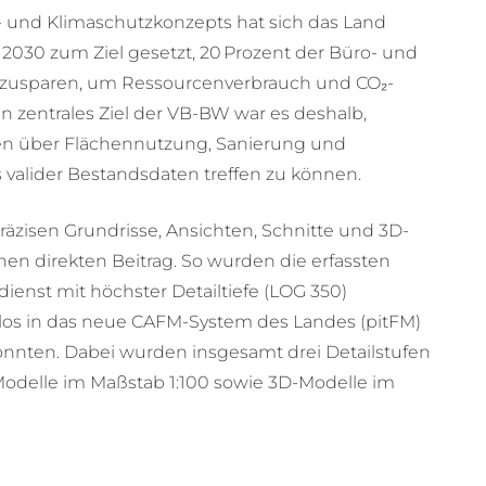
und Klimaschutzkonzepts hat sich das Land
030 zum Ziel gesetzt, 20 Prozent der Büro- und
usparen, um Ressourcenverbrauch und CO₂-
in zentrales Ziel der VB-BW war es deshalb,
en über Flächennutzung, Sanierung und
s valider Bestandsdaten treffen zu können.
präzisen Grundrisse, Ansichten, Schnitte und 3D-
inen direkten Beitrag. So wurden die erfassten
enst mit höchster Detailtiefe (LOG 350)
htlos in das neue CAFM-System des Landes (pitFM)
ten. Dabei wurden insgesamt drei Detailstufen
Modelle im Maßstab 1:100 sowie 3D-Modelle im